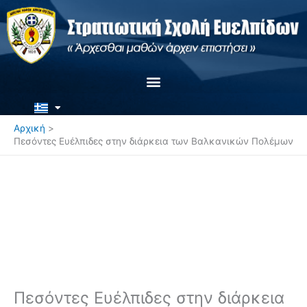
Μετάβαση
στο
περιεχόμενο
Αρχική
Πεσόντες Ευέλπιδες στην διάρκεια των Βαλκανικών Πολέμων
Πεσόντες Ευέλπιδες στην διάρκεια