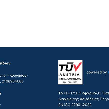
λπίδων
powered by
ης – Κορωπίου)
α, 2108904000
Το ΚΕ.Π.Υ.Ε.Σ εφαρμόζει Πι
ύ
Διαχείρισης Ασφάλειας Πλη
EN ISO 27001:2022
Ε