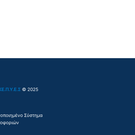
ΚΕ.Π.Υ.Ε.Σ
© 2025
στοποιημένο Σύστημα
ροφοριών