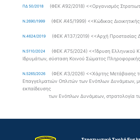
(ΦΕΚ Α’92/2018) <<Οργανισμός Στρατιω
ΠΔ 50/2018
(ΦΕΚ Α’45/1999) <<Κώδικας Διοικητικής
Ν.2690/1999
(ΦΕΚ Α’137/2019) <<Αρχή Προστασίας
Ν.4624/2019
(ΦΕΚ Α’75/2024) <<Ίδρυση Ελληνικού 
Ν.5110/2024
Ιδρυμάτων, σύσταση Κοινού Σώματος Πληροφορικής σ
(ΦΕΚ Α’3/2026) <<Χάρτης Μετάβασης τ
Ν.5265/2026
Επαγγελματιών Οπλιτών των Ενόπλων Δυνάμεων, μι
εκπαίδευσης
των Ενόπλων Δυνάμεων, στρατολογία των Ελλή
Στρατιωτική Σχολή Ευε