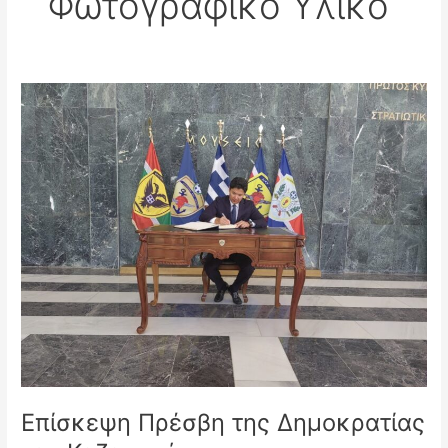
Φωτογραφικό Υλικό
Επίσκεψη
Πρέσβη
της
Δημοκρατίας
του
Καζακστάν
Επίσκεψη Πρέσβη της Δημοκρατίας