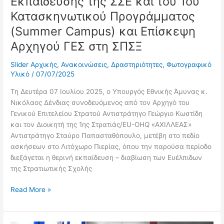
Εκπαίδευσης της ΣΣΕ και του 1ου
Αρχηγού
Κατασκηνωτικού Προγράμματος
ΓΕΣ
στη
(Summer Campus) και Επίσκεψη
ΣΠΣΞ
Αρχηγού ΓΕΣ στη ΣΠΣΞ
Slider Αρχικής
,
Ανακοινώσεις
,
Δραστηριότητες
,
Φωτογραφικό
Υλικό
/
07/07/2025
Τη Δευτέρα 07 Ιουλίου 2025, ο Υπουργός Εθνικής Άμυνας κ.
Νικόλαος Δένδιας συνοδευόμενος από τον Αρχηγό του
Γενικού Επιτελείου Στρατού Αντιστράτηγο Γεώργιο Κωστίδη
και τον Διοικητή της 1ης Στρατιάς/EU-OHQ «ΑΧΙΛΛΕΑΣ»
Αντιστράτηγο Σταύρο Παπασταθόπουλο, μετέβη στο πεδίο
ασκήσεων στο Λιτόχωρο Πιερίας, όπου την παρούσα περίοδο
διεξάγεται η θερινή εκπαίδευση – διαβίωση των Ευέλπιδων
της Στρατιωτικής Σχολής
Read More »