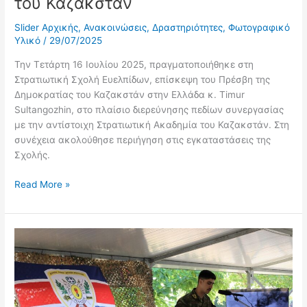
του Καζακστάν
Slider Αρχικής
,
Ανακοινώσεις
,
Δραστηριότητες
,
Φωτογραφικό
Υλικό
/
29/07/2025
Την Τετάρτη 16 Ιουλίου 2025, πραγματοποιήθηκε στη
Στρατιωτική Σχολή Ευελπίδων, επίσκεψη του Πρέσβη της
Δημοκρατίας του Καζακστάν στην Ελλάδα κ. Timur
Sultangozhin, στο πλαίσιο διερεύνησης πεδίων συνεργασίας
με την αντίστοιχη Στρατιωτική Ακαδημία του Καζακστάν. Στη
συνέχεια ακολούθησε περιήγηση στις εγκαταστάσεις της
Σχολής.
Read More »
Μνημόσυνο
για
τους
Πεσόντες
στην