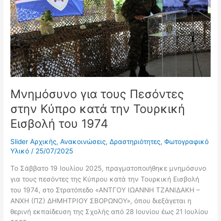
Κύπρο
κατά
την
Τουρκική
Εισβολή
του
1974
Μνημόσυνο για τους Πεσόντες
στην Κύπρο κατά την Τουρκική
Εισβολή του 1974
Slider Αρχικής
,
Ανακοινώσεις
,
Δραστηριότητες
,
Φωτογραφικό
Υλικό
/
25/07/2025
Το Σάββατο 19 Ιουλίου 2025, πραγματοποιήθηκε μνημόσυνο
για τους πεσόντες της Κύπρου κατά την Τουρκική Εισβολή
του 1974, στο Στρατόπεδο «ΑΝΤΓΟΥ ΙΩΑΝΝΗ ΤΖΑΝΙΔΑΚΗ –
ΑΝΧΗ (ΠΖ) ΔΗΜΗΤΡΙΟΥ ΣΒΟΡΩΝΟΥ», όπου διεξάγεται η
θερινή εκπαίδευση της Σχολής από 28 Ιουνίου έως 21 Ιουλίου