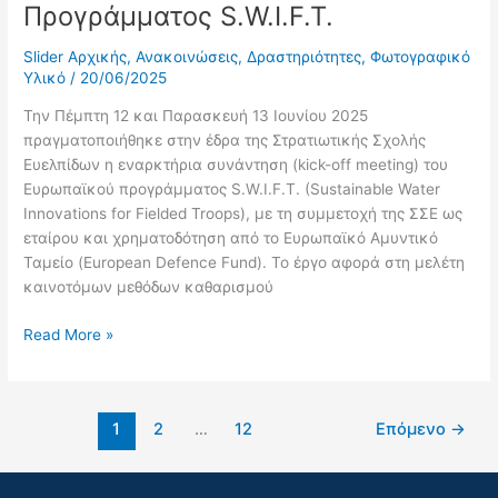
Προγράμματος S.W.I.F.T.
Slider Αρχικής
,
Ανακοινώσεις
,
Δραστηριότητες
,
Φωτογραφικό
Υλικό
/
20/06/2025
Την Πέμπτη 12 και Παρασκευή 13 Ιουνίου 2025
πραγματοποιήθηκε στην έδρα της Στρατιωτικής Σχολής
Ευελπίδων η εναρκτήρια συνάντηση (kick-off meeting) του
Ευρωπαϊκού προγράμματος S.W.I.F.T. (Sustainable Water
Innovations for Fielded Troops), με τη συμμετοχή της ΣΣΕ ως
εταίρου και χρηματοδότηση από το Ευρωπαϊκό Αμυντικό
Ταμείο (European Defence Fund). Το έργο αφορά στη μελέτη
καινοτόμων μεθόδων καθαρισμού
Read More »
1
2
…
12
Επόμενο
→