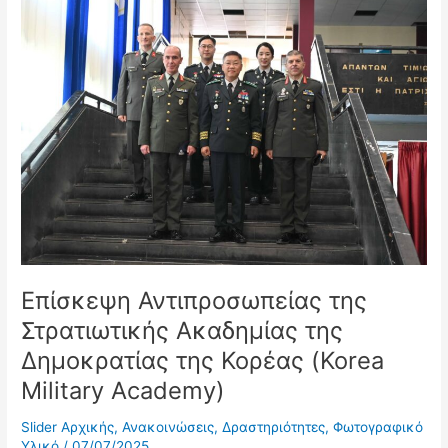
Επίσκεψη
Αντιπροσωπείας
της
Στρατιωτικής
Ακαδημίας
της
Δημοκρατίας
της
Κορέας
(Korea
Military
Academy)
Επίσκεψη Αντιπροσωπείας της
Στρατιωτικής Ακαδημίας της
Δημοκρατίας της Κορέας (Korea
Military Academy)
Slider Αρχικής
,
Ανακοινώσεις
,
Δραστηριότητες
,
Φωτογραφικό
Υλικό
/
07/07/2025