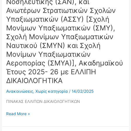
Νοσηλευτικής (ΣΑΝ), και
(ΣΣΕ),
Ανωτέρων Στρατιωτικών Σχολών
Σχολή
Υπαξιωματικών (ΑΣΣΥ) [Σχολή
Ναυτικών
Δοκίμων
Μονίμων Υπαξιωματικών (ΣΜΥ),
(ΣΝΔ),
Σχολή Μονίμων Υπαξιωματικών
Σχολή
Ικάρων
Ναυτικού (ΣΜΥΝ) και Σχολή
(ΣΙ)],
Μονίμων Υπαξιωματικών
Στρατιωτικής
Αεροπορίας (ΣΜΥΑ)], Ακαδημαϊκού
Σχολής
Αξιωματικών
Έτους 2025- 26 με ΕΛΛΙΠΗ
Σωμάτων
ΔΙΚΑΙΟΛΟΓΗΤΙΚΑ
(ΣΣΑΣ),
Σχολής
Ανακοινώσεις
,
Χωρίς κατηγορία
/
14/02/2025
Αξιωματικών
ΠΙΝΑΚΑΣ ΕΛΛΙΠΩΝ ΔΙΚΑΙΟΛΟΓΗΤΙΚΩΝ
Νοσηλευτικής
(ΣΑΝ),
Read More »
και
Ανωτέρων
Στρατιωτικών