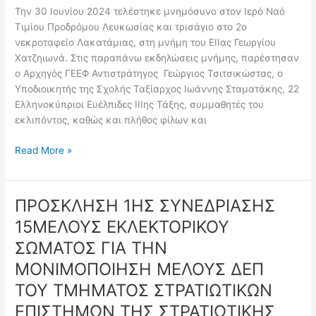
2025-
Την 30 Ιουνίου 2024 τελέστηκε μνημόσυνο στον Ιερό Ναό
26
Τιμίου Προδρόμου Λευκωσίας και τρισάγιο στο 2ο
με
νεκροταφείο Λακατάμιας, στη μνήμη του ΕΙΙας Γεωργίου
ΕΛΛΙΠΗ
Χατζηιωνά. Στις παραπάνω εκδηλώσεις μνήμης, παρέστησαν
ΔΙΚΑΙΟΛΟΓΗΤΙΚΑ
ο Αρχηγός ΓΕΕΦ Αντιστράτηγος Γεώργιος Τσιτσικώστας, ο
Υποδιοικητής της Σχολής Ταξίαρχος Ιωάννης Σταματάκης, 22
Ελληνοκύπριοι Ευέλπιδες ΙΙΙης Τάξης, συμμαθητές του
εκλιπόντος, καθώς και πλήθος φίλων και
Read More »
ΠΡΟΣΚΛΗΣΗ 1ΗΣ ΣΥΝΕΔΡΙΑΣΗΣ
ΠΡΟΣΚΛΗΣΗ
1ΗΣ
15ΜΕΛΟΥΣ ΕΚΛΕΚΤΟΡΙΚΟΥ
ΣΥΝΕΔΡΙΑΣΗΣ
ΣΩΜΑΤΟΣ ΓΙΑ ΤΗΝ
15ΜΕΛΟΥΣ
ΕΚΛΕΚΤΟΡΙΚΟΥ
ΜΟΝΙΜΟΠΟΙΗΣΗ ΜΕΛΟΥΣ ΔΕΠ
ΣΩΜΑΤΟΣ
ΤΟΥ ΤΜΗΜΑΤΟΣ ΣΤΡΑΤΙΩΤΙΚΩΝ
ΓΙΑ
ΕΠΙΣΤΗΜΩΝ ΤΗΣ ΣΤΡΑΤΙΩΤΙΚΗΣ
ΤΗΝ