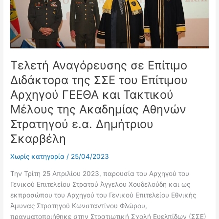
ΚΟΙΝΟΤΗΤΕΣ
Επίτιμο
ΑΣΦΑΛΕΙΑΣ
Διδάκτορα
»
της
ΣΕ
ΣΣΕ
ΒΑΘΜΙΔΑ
του
ΑΝΑΠΛΗΡΩΤΗ
Επίτιμου
Τελετή Αναγόρευσης σε Επίτιμο
ΚΑΘΗΓΗΤΗ
Αρχηγού
Διδάκτορα της ΣΣΕ του Επίτιμου
ΓΕΕΘΑ
και
Αρχηγού ΓΕΕΘΑ και Τακτικού
Τακτικού
Μέλους της Ακαδημίας Αθηνών
Μέλους
Στρατηγού ε.α. Δημήτριου
της
Ακαδημίας
Σκαρβέλη
Αθηνών
Στρατηγού
Χωρίς κατηγορία
/
25/04/2023
ε.α.
Την Τρίτη 25 Απριλίου 2023, παρουσία του Αρχηγού του
Δημήτριου
Γενικού Επιτελείου Στρατού Άγγελου Χουδελούδη και ως
Σκαρβέλη
εκπροσώπου του Αρχηγού του Γενικού Επιτελείου Εθνικής
Άμυνας Στρατηγού Κωνσταντίνου Φλώρου,
πραγματοποιήθηκε στην Στρατιωτική Σχολή Ευελπίδων (ΣΣΕ)