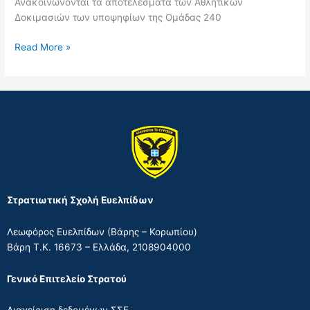
Ανακοινώνονται τα αποτελέσματα των Αθλητικών
“Στρατιωτική
υποψηφίων
Δοκιμασιών των υποψηφίων της Ομάδας 240
Φυσική
της
με
Ομάδας
Read More »
έμφαση
240
στα
δίκτυα
Υπολογιστών”
Στρατιωτική Σχολή Ευελπίδων
Λεωφόρος Ευελπίδων (Βάρης – Κορωπίου)
Βάρη Τ.Κ. 16673 – Ελλάδα, 2108904000
Γενικό Επιτελείο Στρατού