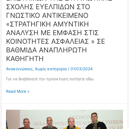
ΜΟΝΙΜΟΠΟΙΗΣΗ
ΣΧΟΛΗΣ ΕΥΕΛΠΙΔΩΝ ΣΤΟ
ΜΕΛΟΥΣ
ΓΝΩΣΤΙΚΟ ΑΝΤΙΚΕΙΜΕΝΟ
ΔΕΠ
«ΣΤΡΑΤΗΓΙΚΗ ΑΜΥΝΤΙΚΗ
ΤΟΥ
ΤΜΗΜΑΤΟΣ
ΑΝΑΛΥΣΗ ΜΕ ΕΜΦΑΣΗ ΣΤΙΣ
ΣΤΡΑΤΙΩΤΙΚΩΝ
ΚΟΙΝΟΤΗΤΕΣ ΑΣΦΑΛΕΙΑΣ » ΣΕ
ΕΠΙΣΤΗΜΩΝ
ΒΑΘΜΙΔΑ ΑΝΑΠΛΗΡΩΤΗ
ΤΗΣ
ΣΤΡΑΤΙΩΤΙΚΗΣ
ΚΑΘΗΓΗΤΗ
ΣΧΟΛΗΣ
ΕΥΕΛΠΙΔΩΝ
Ανακοινώσεις
,
Χωρίς κατηγορία
/
01/03/2024
ΣΤΟ
Για να διαβάσετε την πρόσκληση πατήστε εδώ.
ΓΝΩΣΤΙΚΟ
ΑΝΤΙΚΕΙΜΕΝΟ
Read More »
«ΣΤΡΑΤΗΓΙΚΗ
ΑΜΥΝΤΙΚΗ
ΑΝΑΛΥΣΗ
ΜΕ
Τελετή
ΕΜΦΑΣΗ
Αναγόρευσης
ΣΤΙΣ
σε