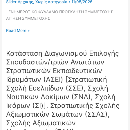
Slider Αρχικής
,
Χωρίς κατηγορία
/
11/05/2026
ΕΝΗΜΕΡΩΤΙΚΟ ΦΥΛΛΑΔΙΟ ΠΡΟΣΚΛΗΣΗ ΣΥΜΜΕΤΟΧΗΣ
ΑΙΤΗΣΗ ΣΥΜΜΕΤΟΧΗΣ
Read More »
Κατάσταση Διαγωνισμού Επιλογής
Κατάσταση
Διαγωνισμού
Σπουδαστών/τριών Ανωτάτων
Επιλογής
Στρατιωτικών Εκπαιδευτικών
Σπουδαστών/
τριών
Ιδρυμάτων (ΑΣΕΙ) [Στρατιωτική
Ανωτάτων
Σχολή Ευελπίδων (ΣΣΕ), Σχολή
Στρατιωτικών
Ναυτικών Δοκίμων (ΣΝΔ), Σχολή
Εκπαιδευτικών
Ιδρυμάτων
Ικάρων (ΣΙ)], Στρατιωτικής Σχολής
(ΑΣΕΙ)
Αξιωματικών Σωμάτων (ΣΣΑΣ),
[Στρατιωτική
Σχολής Αξιωματικών
Σχολή
Ευελπίδων