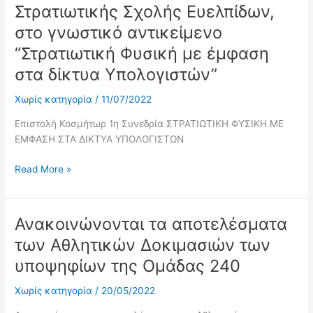
Εφαρμογές»
για
Στρατιωτικής Σχολής Ευελπίδων,
την
στο γνωστικό αντικείμενο
εκλογή
“Στρατιωτική Φυσική με έμφαση
μέλους
ΔΕΠ,
στα δίκτυα Υπολογιστών”
στη
βαθμίδα
Χωρίς κατηγορία
/
11/07/2022
του
Επιστολή Κοσμήτωρ 1η Συνεδρία ΣΤΡΑΤΙΩΤΙΚΗ ΦΥΣΙΚΗ ΜΕ
Επίκουρου
ΕΜΦΑΣΗ ΣΤΑ ΔΙΚΤΥΑ ΥΠΟΛΟΓΙΣΤΩΝ
Καθηγητή
του
Read More »
Τμήματος
Στρατιωτικών
Επιστημών
Ανακοινώνονται τα αποτελέσματα
της
Ανακοινώνονται
Στρατιωτικής
τα
των Αθλητικών Δοκιμασιών των
Σχολής
αποτελέσματα
υποψηφίων της Ομάδας 240
Ευελπίδων,
των
στο
Αθλητικών
Χωρίς κατηγορία
/
20/05/2022
γνωστικό
Δοκιμασιών
αντικείμενο
των