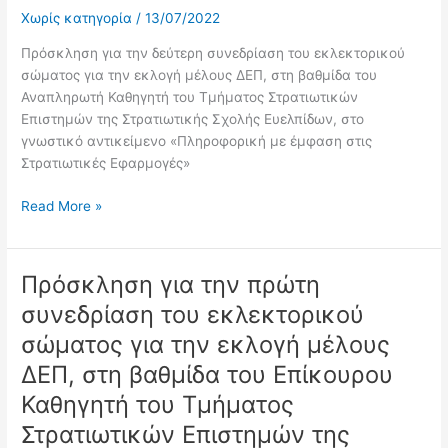
βαθμίδα
Χωρίς κατηγορία
/
13/07/2022
του
Πρόσκληση για την δεύτερη συνεδρίαση του εκλεκτορικού
Αναπληρωτή
σώματος για την εκλογή μέλους ΔΕΠ, στη βαθμίδα του
Καθηγητή
Αναπληρωτή Καθηγητή του Τμήματος Στρατιωτικών
του
Επιστημών της Στρατιωτικής Σχολής Ευελπίδων, στο
Τμήματος
γνωστικό αντικείμενο «Πληροφορική με έμφαση στις
Στρατιωτικών
Στρατιωτικές Εφαρμογές»
Επιστημών
της
Read More »
Στρατιωτικής
Σχολής
Ευελπίδων,
Πρόσκληση για την πρώτη
στο
Πρόσκληση
γνωστικό
για
συνεδρίαση του εκλεκτορικού
αντικείμενο
την
σώματος για την εκλογή μέλους
«Πληροφορική
πρώτη
με
συνεδρίαση
ΔΕΠ, στη βαθμίδα του Επίκουρου
έμφαση
του
Καθηγητή του Τμήματος
στις
εκλεκτορικού
Στρατιωτικών Επιστημών της
Στρατιωτικές
σώματος