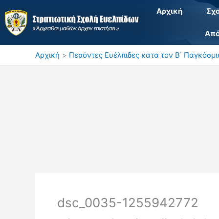
Μετάβαση
Αρχική
Σχ
στο
περιεχόμενο
Από
Αρχική
Πεσόντες Ευέλπιδες κατα τον Β΄ Παγκόσμ
dsc_0035-1255942772