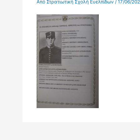
Από
Στρατιωτική Σχολή Ευελπίδων
/
17/06/20