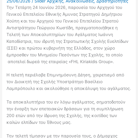
25/06/2026
/
Slider Αρχικής
,
Ανακοινώσεις
,
Δραστηριότητες
Την Τετάρτη 24 Ιουνίου 2026, παρουσία του Αρχηγού του
Γενικού Επιτελείου Εθνικής Άμυνας Στρατηγού Δημήτριου
Χούπη και του Αρχηγού του Γενικού Επιτελείου Στρατού
Αντιστράτηγου Γεώργιου Κωστίδη, πραγματοποιήθηκε η
Τελετή των Αποκαλυπτηρίων του Αγάλματος Ιωάννη
Καποδίστρια, του ιδρυτή της Στρατιωτικής Σχολής Ευελπίδων
(ΣΣΕ) και πρώτου κυβερνήτη της Ελλάδος, στον χώρο
έμπροσθεν του Μνημείου Πεσόντων της Σχολής, το οποίο
αποτελεί δωρεά της εταιρείας «FHL Kiriakidis Group».
Η τελετή περιέλαβε Επιμνημόσυνη Δέηση, χαιρετισμό από
τον Διοικητή της Σχολής Υποστράτηγο Βασίλειο
Λαμπρόπουλο και ακολούθησε η αποκάλυψη του αγάλματος.
Τα αποκαλυπτήρια του εν λόγω αγάλματος, σηματοδοτούν
την έναρξη των επετειακών δράσεων για τη συμπλήρωση
200 ετών από την ίδρυση της Σχολής, της κοιτίδας των
καλών ελπίδων του Έθνους μας.
Την τελετή τίμησαν με την παρουσία τους, ο Δήμαρχος