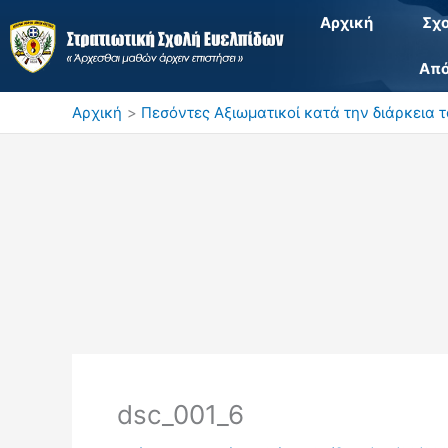
Μετάβαση
Αρχική
Σχ
στο
περιεχόμενο
Από
Αρχική
Πεσόντες Αξιωματικοί κατά την διάρκεια 
dsc_001_6