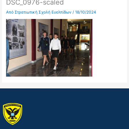
DSC_0976-scaled
Από
Στρατιωτική Σχολή Ευελπίδων
/
18/10/2024